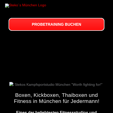
Zum
Inhalt
springen
PROBETRAINING BUCHEN
Boxen, Kickboxen, Thaiboxen und
Fitness in München für Jedermann!
Eines der beliebtesten Fitnessstudios und