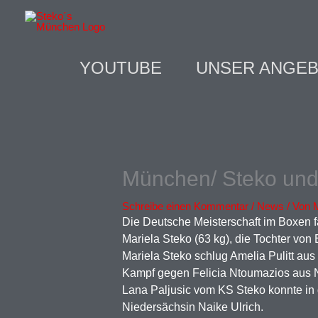
Zum
Inhalt
springen
YOUTUBE
UNSER ANGE
München/ Steko und
Schreibe einen Kommentar
/
News
/ Von
Die Deutsche Meisterschaft im Boxen fa
Mariela Steko (63 kg), die Tochter vo
Mariela Steko schlug Amelia Pulitt aus 
Kampf gegen Felicia Ntoumazios aus N
Lana Paljusic vom KS Steko konnte in
Niedersächsin Naike Ulrich.