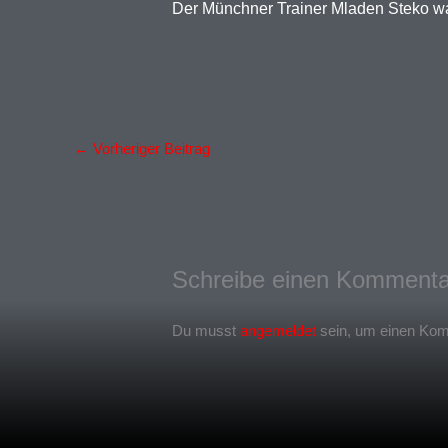
Der Münchner Trainer Mladen Steko war
←
Vorheriger Beitrag
Schreibe einen Kommenta
Du musst
angemeldet
sein, um einen Ko