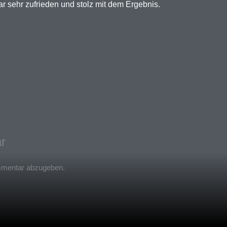
 sehr zufrieden und stolz mit dem Ergebnis.
r
mmentar abzugeben.