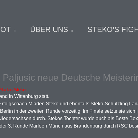
BOT
ÜBER UNS
STEKO’S FIG
 Paljusic neue Deutsche Meister
Mladen Steko
nd in Wittenburg statt.
n Erfolgscoach Mladen Steko und ebenfalls Steko-Schützling La
Berlin in der zweiten Runde vorzeitig. Im Finale setzte sie sic
iedersachsen durch. Stekos Tochter wurde auch als Beste Boxe
 der 3. Runde Marleen Münch aus Brandenburg durch RSC besie