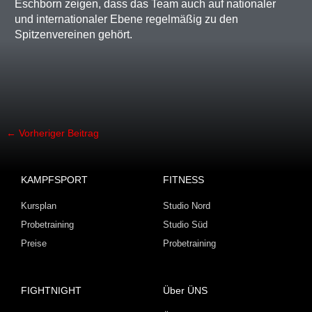
Eschborn zeigen, dass das Team auch auf nationaler
und internationaler Ebene regelmäßig zu den
Spitzenvereinen gehört.
←
Vorheriger Beitrag
KAMPFSPORT
FITNESS
Kursplan
Studio Nord
Probetraining
Studio Süd
Preise
Probetraining
FIGHTNIGHT
Über ÜNS