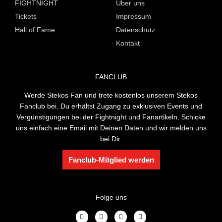
FIGHTNIGHT
Über uns
Tickets
Impressum
Hall of Fame
Datenschutz
Kontakt
FANCLUB
Werde Stekos Fan und trete kostenlos unserem Stekos
Fanclub bei. Du erhältst Zugang zu exklusiven Events und
Vergünstigungen bei der Fightnight und Fanartikeln. Schicke
uns einfach eine Email mit Deinen Daten und wir melden uns
bei Dir.
Fanclub-Mitglied werden
Folge uns
F
Y
I
T
a
o
n
i