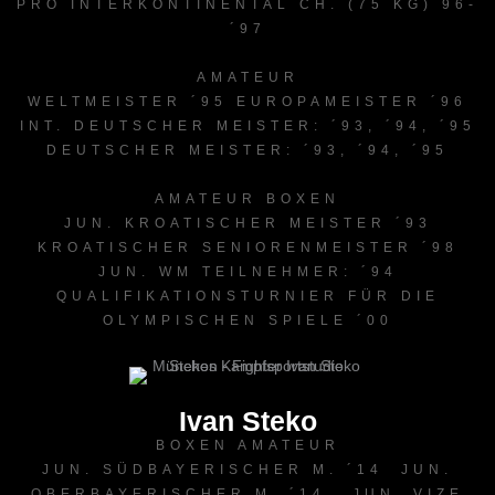
PRO INTERKONTINENTAL CH. (75 KG) 96-
´97
AMATEUR
WELTMEISTER ´95 EUROPAMEISTER ´96
INT. DEUTSCHER MEISTER: ´93, ´94, ´95
DEUTSCHER MEISTER: ´93, ´94, ´95
AMATEUR BOXEN
JUN. KROATISCHER MEISTER ´93
KROATISCHER SENIORENMEISTER ´98
JUN. WM TEILNEHMER: ´94
QUALIFIKATIONSTURNIER FÜR DIE
OLYMPISCHEN SPIELE ´00
Ivan Steko
BOXEN AMATEUR
JUN. SÜDBAYERISCHER M. ´14 JUN.
OBERBAYERISCHER M. ´14 JUN. VIZE