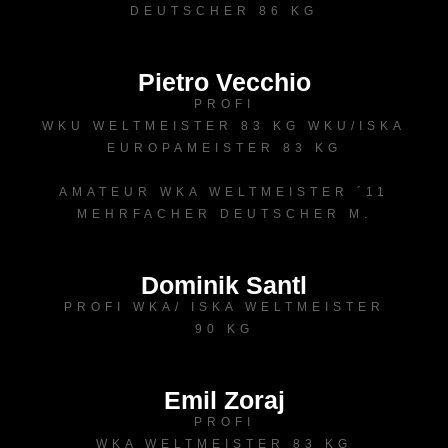
DEUTSCHER 86 KG
Pietro Vecchio
PROFI
WKU WELTMEISTER 83 KG WKU/ISKA
EUROPAMEISTER 83 KG
AMATEUR WKA WELTMEISTER ´11
MEHRFACHER DEUTSCHER M.
Dominik Santl
PROFI WKA/ ISKA WELTMEISTER
90 KG
Emil Zoraj
PROFI
WKA WELTMEISTER 83 KG