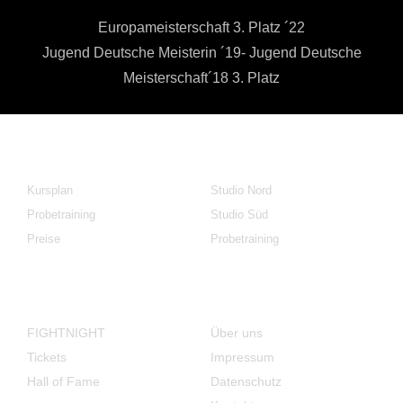
Europameisterschaft 3. Platz ´22
Jugend Deutsche Meisterin ´19- Jugend Deutsche
Meisterschaft´18 3. Platz
KAMPFSPORT
FITNESS
Kursplan
Studio Nord
Probetraining
Studio Süd
Preise
Probetraining
FIGHTNIGHT
Über ÜNS
FIGHTNIGHT
Über uns
Tickets
Impressum
Hall of Fame
Datenschutz