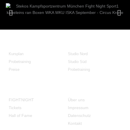
KAMPFSPORT
FITNESS
Kursplan
Studio Nord
Probetraining
Studio Süd
Preise
Probetraining
FIGHTNIGHT
Über ÜNS
FIGHTNIGHT
Über uns
Tickets
Impressum
Hall of Fame
Datenschutz
Kontakt