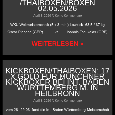
/THAIBOXEN/BOXEN
02.05.2026
April 3, 2026
Keine Kommentare
WKU Weltmeisterschaft (5 x 3 min.) Lowkick -63,5 / 67 kg
Oscar Plasene (GER) vs. Ioannis Tsoukalas (GRE)
WEITERLESEN »
KICKBOXEN/THAIBOXEN: 17
X GOLD FÜR MÜNCHNER
KICKBOXER BEI INT. BADEN
WÜRTTEMBERG M. IN
HEILBRONN
April 3, 2026
Keine Kommentare
vom 28.-29.03. fand die Int. Baden Württemberg Meisterschaft