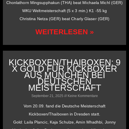
Chonlathorn Mingsupphakun (THA) beat Michaela Michl (GER)
WKU Weltmeisterschaft (5 x 3 min.) K1 -55 kg
Christina Netza (GER) beat Charly Glaser (GER)
WEITERLESEN »
KICKBOXEN/THAIBOXEN: 9
X GOLD FÜR KICKBOXER
AUS MÜNCHEN BEI
DEUTSCHEN
MEISTERSCHAFT
September 21, 2025
Keine Kommentare
Vom 20.09. fand die Deutsche Meisterschaft
Kickboxen/Thaiboxen in Dresden statt.
Gold: Laila Plancic, Kaja Schulze, Amin Mhadhbi, Jonny