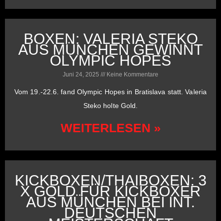
BOXEN: VALERIA STEKO
AUS MÜNCHEN GEWINNT
OLYMPIC HOPES
Juni 24, 2025
Keine Kommentare
Vom 19.-22.6. fand Olympic Hopes in Bratislava statt. Valeria
Steko holte Gold.
WEITERLESEN »
KICKBOXEN/THAIBOXEN: 3
X GOLD FÜR KICKBOXER
AUS MÜNCHEN BEI INT.
DEUTSCHEN