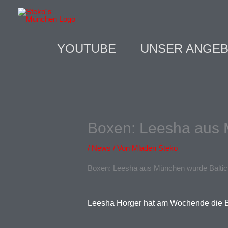
Zum
Inhalt
springen
YOUTUBE
UNSER ANGE
Boxen: Leesha aus M
/
News
/ Von
Mladen Steko
Boxen: Leesha aus München wurde Baltic 
Leesha Horger hat am Wochende die Bal