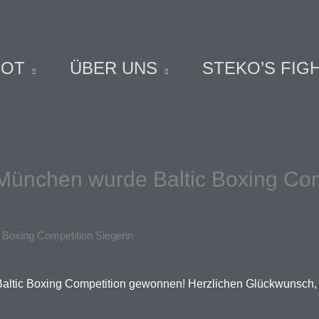
BOT
ÜBER UNS
STEKO’S FIG
ünchen wurde Baltic Boxing Com
Boxing Competition Siegerin
tic Boxing Competition gewonnen! Herzlichen Glückwunsch, wir