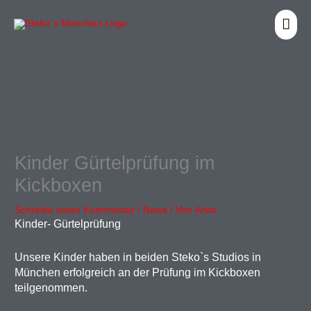
Zum
HA
Inhalt
springen
Kinder Gürtelprüfung im
Kickboxen
Schreibe einen Kommentar
/
News
/ Von
Anita
Kinder- Gürtelprüfung
Unsere Kinder haben in beiden Steko`s Studios in
München erfolgreich an der Prüfung im Kickboxen
teilgenommen.