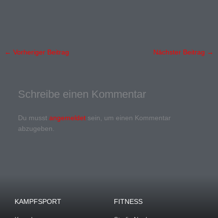
←
Vorheriger Beitrag
Nächster Beitrag
→
Schreibe einen Kommentar
Du musst
angemeldet
sein, um einen Kommentar
abzugeben.
KAMPFSPORT
FITNESS