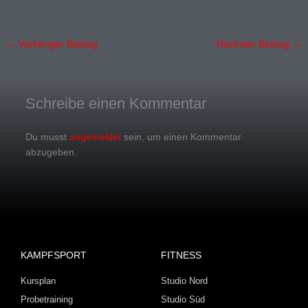
←
Vorheriger Beitrag
Nächster Beitrag
→
Schreibe einen Kommentar
Du musst
angemeldet
sein, um einen Kommentar
abzugeben.
KAMPFSPORT
FITNESS
Kursplan
Studio Nord
Probetraining
Studio Süd