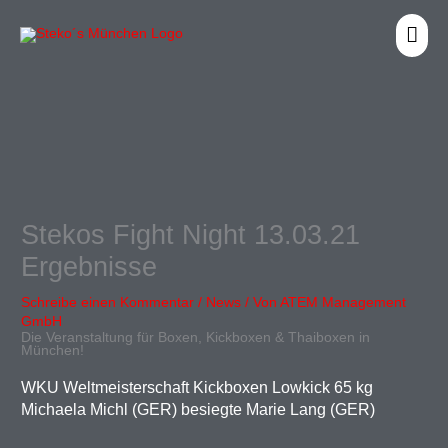
Zum
HA
Inhalt
springen
Stekos Fight Night 13.03.21
Ergebnisse
Schreibe einen Kommentar
/
News
/ Von
ATEM Management
GmbH
Die Veranstaltung für Boxen, Kickboxen & Thaiboxen in
München!
WKU Weltmeisterschaft Kickboxen Lowkick 65 kg
Michaela Michl (GER) besiegte Marie Lang (GER)