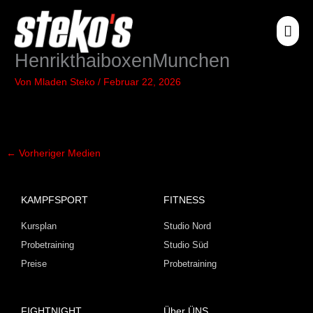
Zum
HA
Inhalt
springen
HenrikthaiboxenMunchen
Von
Mladen Steko
/
Februar 22, 2026
←
Vorheriger Medien
KAMPFSPORT
FITNESS
Kursplan
Studio Nord
Probetraining
Studio Süd
Preise
Probetraining
FIGHTNIGHT
Über ÜNS