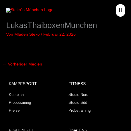
Zum
HA
Inhalt
springen
LukasThaiboxenMunchen
Von
Mladen Steko
/
Februar 22, 2026
←
Vorheriger Medien
KAMPFSPORT
FITNESS
Kursplan
Studio Nord
Probetraining
Studio Süd
Preise
Probetraining
FIGHTNIGHT
Über ÜNS