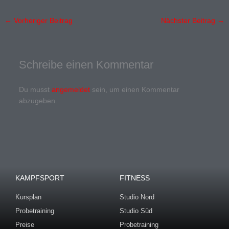
←
Vorheriger Beitrag
Nächster Beitrag
→
Schreibe einen Kommentar
Du musst
angemeldet
sein, um einen Kommentar
abzugeben.
KAMPFSPORT
FITNESS
Kursplan
Studio Nord
Probetraining
Studio Süd
Preise
Probetraining