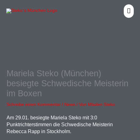
Zum
HA
Inhalt
springen
Mariela Steko (München)
besiegte Schwedische Meisterin
im Boxen
Schreibe einen Kommentar
/
News
/ Von
Mladen Steko
Am 29.01. besiegte Mariela Steko mit 3:0
Punktrichterstimmen die Schwedische Meisterin
Rebecca Rapp in Stockholm.