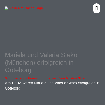
Zum
HA
Inhalt
springen
Mariela und Valeria Steko
(München) erfolgreich in
Göteborg
Schreibe einen Kommentar
/
News
/ Von
Mladen Steko
Am 19.02. waren Mariela und Valeria Steko erfolgreich in
Göteborg.