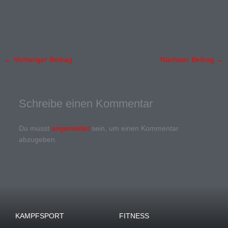
←
Vorheriger Beitrag
Nächster Beitrag
→
Schreibe einen Kommentar
Du musst
angemeldet
sein, um einen Kommentar
abzugeben.
KAMPFSPORT
FITNESS